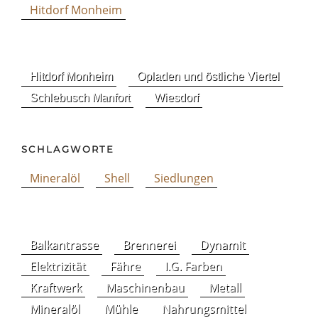
Hitdorf Monheim
Hitdorf Monheim
Opladen und östliche Viertel
Schlebusch Manfort
Wiesdorf
SCHLAGWORTE
Mineralöl
Shell
Siedlungen
Balkantrasse
Brennerei
Dynamit
Elektrizität
Fähre
I.G. Farben
Kraftwerk
Maschinenbau
Metall
Mineralöl
Mühle
Nahrungsmittel