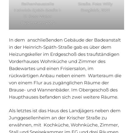
Reihenhauszeile
Straße. Foto: Willy
Heinrich-Späth-Straße 1-
Borgfeldt, 2022
17. Foto: Walter
Buschmann 2015
In dem anschließenden Gebäude der Badeanstalt
in der Heinrich-Späth-Straße gab es über dem
Heizungskeller im Erdgeschoß des traufständigen
Vorderhauses Wohnküche und Zimmer des
Badewartes und einen Frisiersalon, im
rückwärtigen Anbau neben einem Warteraum die
von einem Flur aus zugänglichen Räume der
Brause- und Wannenbäder. Im Obergeschoß des
Haupthauses befanden sich zwei weitere Räume.
Als letztes ist das Haus des Landjägers neben dem
Junggesellenheim an der Krischer Straße zu
erwähnen, mit Kochküche, Wohnküche, Zimmer,
Stall und Speisekammer im EG und drei Räumen