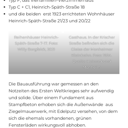
Typ F, das Vierfamilien-Vierzimmerhaus
Typ C + C1, Heinrich-Späth-Straße 18
und die beiden erst 1923 errichteten Wohnhäuser
Heinrich-Späth-Straße 21/23 und 20/22
Reihenhäuser Heinrich-
Gasthaus. In der Krischer
Späth-Straße 7-17. Foto:
Straße befinden sich die
Willy Borgfeldt, 2021
Gleise der Monheimer
Kleinbahn. Foto: 1954.
Quelle: Heimatbund
Monheim
Die Bauausführung war gemessen an den
Notzeiten des Ersten Weltkrieges sehr aufwendig
und solide. Über einem Fundament aus
Stampfbeton erhoben sich die Außenwände aus
Ziegelmauerwerk, mit Edelputz versehen, von dem
sich die ehemals vorhandenen, grünen
Fensterläden wirkungsvoll abhoben.