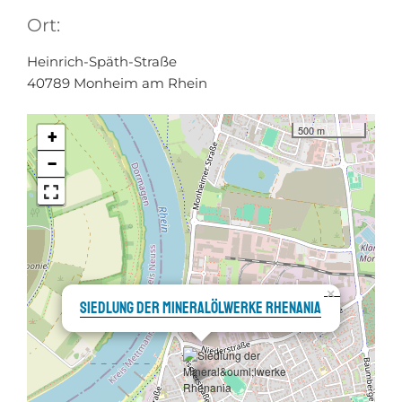
Ort:
Heinrich-Späth-Straße
40789 Monheim am Rhein
500 m
+
−
×
Siedlung der Mineralölwerke Rhenania