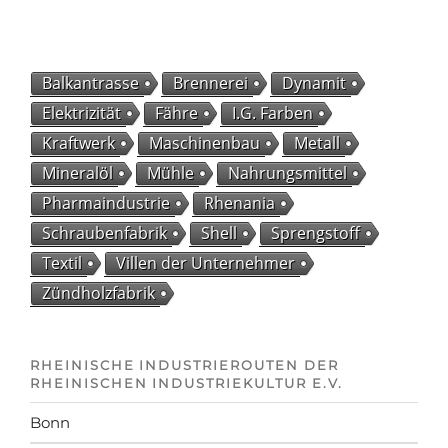
Balkantrasse
Brennerei
Dynamit
Elektrizität
Fähre
I.G. Farben
Kraftwerk
Maschinenbau
Metall
Mineralöl
Mühle
Nahrungsmittel
Pharmaindustrie
Rhenania
Schraubenfabrik
Shell
Sprengstoff
Textil
Villen der Unternehmer
Zündholzfabrik
RHEINISCHE INDUSTRIEROUTEN DER
RHEINISCHEN INDUSTRIEKULTUR E.V.
Bonn