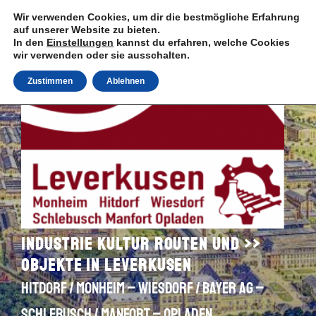
Zum
Wir verwenden Cookies, um dir die bestmögliche Erfahrung
Inhalt
auf unserer Website zu bieten.
springen
In den
Einstellungen
kannst du erfahren, welche Cookies
wir verwenden oder sie ausschalten.
Zustimmen
Ablehnen
Industrie Kultur Routen und >>
Objekte in Leverkusen
Hitdorf / Monheim – Wiesdorf / Bayer AG –
Schlebusch / Manfort – Opladen