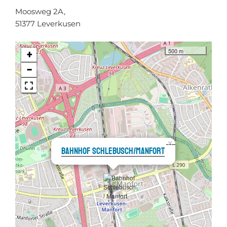
Moosweg 2A,
51377 Leverkusen
500 m
+
−
×
Bahnhof Schlebusch/Manfort