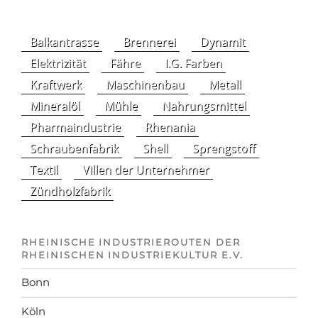
Balkantrasse
Brennerei
Dynamit
Elektrizität
Fähre
I.G. Farben
Kraftwerk
Maschinenbau
Metall
Mineralöl
Mühle
Nahrungsmittel
Pharmaindustrie
Rhenania
Schraubenfabrik
Shell
Sprengstoff
Textil
Villen der Unternehmer
Zündholzfabrik
RHEINISCHE INDUSTRIEROUTEN DER
RHEINISCHEN INDUSTRIEKULTUR E.V.
Bonn
Köln