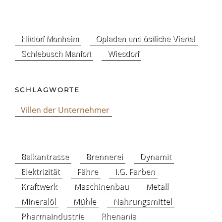
Hitdorf Monheim
Opladen und östliche Viertel
Schlebusch Manfort
Wiesdorf
SCHLAGWORTE
Villen der Unternehmer
Balkantrasse
Brennerei
Dynamit
Elektrizität
Fähre
I.G. Farben
Kraftwerk
Maschinenbau
Metall
Mineralöl
Mühle
Nahrungsmittel
Pharmaindustrie
Rhenania