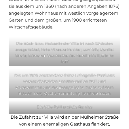
sie aus dem um 1860 (nach anderen Angaben 1876)
angelegten Wohnhaus mit westlich vorgelagertem
Garten und dem großen, um 1900 errichteten
Wirtschaftsgebäude.
Die Rück- bzw. Parkseite der Villa ist nach Südosten
ausgerichtet, Foto: Vinzenz Feckter, um 1910, Quelle:
Strutz, Edmund: Geschichte der Familie Peill, Görlitz
1927
Die um 1900 entstandene frühe Lithografie-Postkarte
vereint die beiden Landhausvillen Peill und
Wuppermann und die Evangelische Kirche auf dem
Blauen Berg, Quelle: Sammlung Reinhold Braun
Die Villa Peill und die Remise
Die Zufahrt zur Villa wird an der Mülheimer Straße
von einem ehemaligen Gasthaus flankiert,