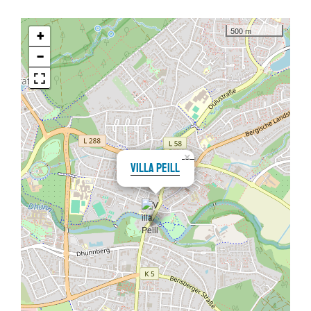
500 m
+
−
×
Villa Peill