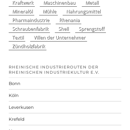
Kraftwerk
Maschinenbau
Metall
Mineralöl
Mühle
Nahrungsmittel
Pharmaindustrie
Rhenania
Schraubenfabrik
Shell
Sprengstoff
Textil
Villen der Unternehmer
Zündholzfabrik
RHEINISCHE INDUSTRIEROUTEN DER
RHEINISCHEN INDUSTRIEKULTUR E.V.
Bonn
Köln
Leverkusen
Krefeld