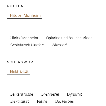
ROUTEN
Hitdorf Monheim
Hitdorf Monheim
Opladen und östliche Viertel
Schlebusch Manfort
Wiesdorf
SCHLAGWORTE
Elektrizität
Balkantrasse
Brennerei
Dynamit
Elektrizität
Fähre
I.G. Farben