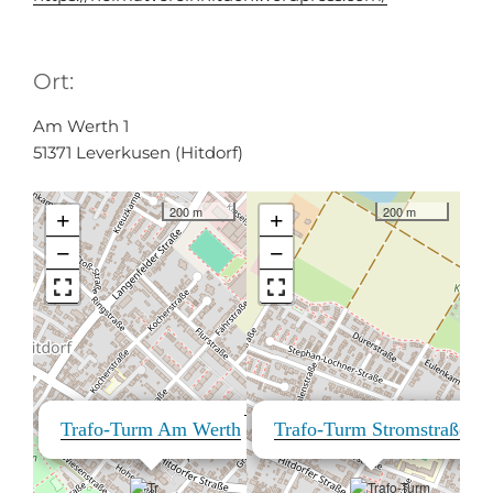
Ort:
Am Werth 1
51371 Leverkusen (Hitdorf)
200 m
200 m
+
+
−
−
×
×
Trafo-Turm Am Werth
Trafo-Turm Stromstraße