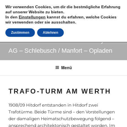
Zum
Wir verwenden Cookies, um dir die bestmögliche Erfahrung
Inhalt
auf unserer Website zu bieten.
springen
In den
Einstellungen
kannst du erfahren, welche Cookies
Industrie Kultur Routen und
wir verwenden oder sie ausschalten.
>> Objekte in Leverkusen
Zustimmen
Ablehnen
Hitdorf / Monheim – Wiesdorf / Bayer
AG – Schlebusch / Manfort – Opladen
Menü
TRAFO-TURM AM WERTH
1908/09 Hitdorf entstanden in Hitdorf zwei
Trafotürme. Beide Türme sind – den Vorstellungen
der damaligen Heimatschutzbewegung folgend –
ansprechend architektonisch gestaltet worden. Im