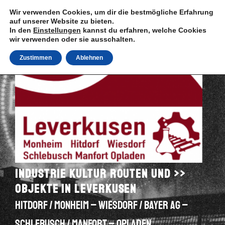
Zum
Wir verwenden Cookies, um dir die bestmögliche Erfahrung
Inhalt
auf unserer Website zu bieten.
springen
In den
Einstellungen
kannst du erfahren, welche Cookies
wir verwenden oder sie ausschalten.
Zustimmen
Ablehnen
Industrie Kultur Routen und >>
Objekte in Leverkusen
Hitdorf / Monheim – Wiesdorf / Bayer AG –
Schlebusch / Manfort – Opladen