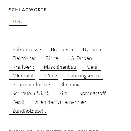
SCHLAGWORTE
Metall
Balkantrasse
Brennerei
Dynamit
Elektrizität
Fähre
I.G. Farben
Kraftwerk
Maschinenbau
Metall
Mineralöl
Mühle
Nahrungsmittel
Pharmaindustrie
Rhenania
Schraubenfabrik
Shell
Sprengstoff
Textil
Villen der Unternehmer
Zündholzfabrik