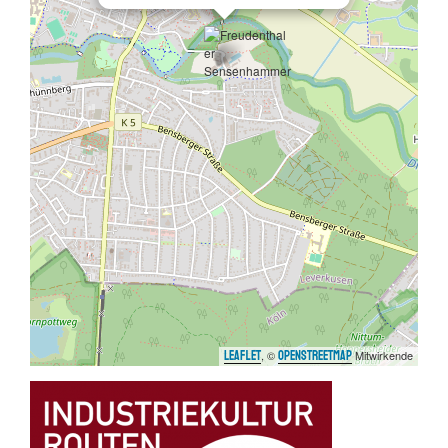
, ©
Mitwirkende
Leaflet
OpenStreetMap